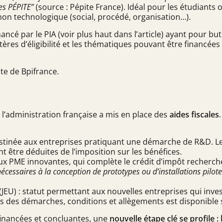
des PÉPITE”
(source :
Pépite France
). Idéal pour les étudiants
on technologique (social, procédé, organisation…).
nancé par le PIA (voir plus haut dans l’article) ayant pour b
tères d’éligibilité et les thématiques pouvant être financées
ite de Bpifrance
.
i, l’administration française a mis en place des
aides fiscales
destinée aux entreprises pratiquant une démarche de R&D.
nt être
déduites de l’imposition sur les bénéfices
.
e aux PME innovantes, qui complète le crédit d’impôt recherc
écessaires à la conception de prototypes ou d’installations pilo
(JEU) : statut permettant aux nouvelles entreprises qui inve
opos des démarches, conditions et allègements est disponible
financées et concluantes, une
nouvelle étape clé se profile 