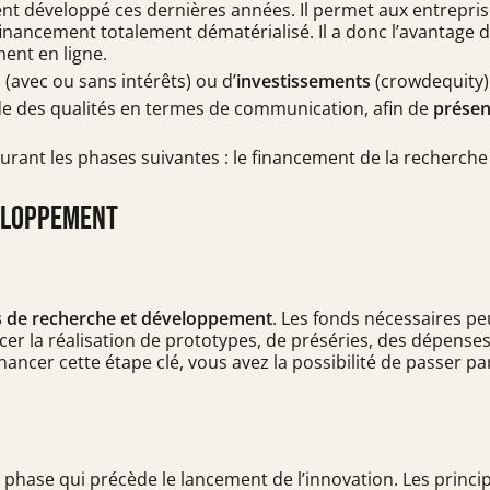
nt développé ces dernières années. Il permet aux entreprise
inancement totalement dématérialisé. Il a donc l’avantage d’
ment en ligne.
s
(avec ou sans intérêts) ou d’
investissements
(crowdequity)
e des qualités en termes de communication, afin de
présen
durant les phases suivantes : le financement de la recherc
veloppement
s de recherche et développement
. Les fonds nécessaires pe
r la réalisation de prototypes, de préséries, des dépenses 
nancer cette étape clé, vous avez la possibilité de passer p
phase qui précède le lancement de l’innovation. Les princip