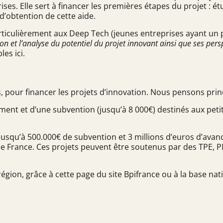
s. Elle sert à financer les premières étapes du projet : étud
d’obtention de cette aide.
rticulièrement aux
Deep Tech
(jeunes entreprises ayant un p
ion et l’analyse du potentiel du projet innovant ainsi que ses per
bles
ici
.
, pour financer les projets d’innovation. Nous pensons prin
ement et d’une subvention (jusqu’à
8 000€
) destinés aux pet
(jusqu’à
500.000€
de subvention et 3 millions d’euros d’avan
e France. Ces projets peuvent être soutenus par des TPE, PM
région, grâce à
cette page du site Bpifrance
ou à
la base nat