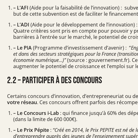
– L’AFI
(Aide pour la faisabilité de l’innovation) : subv
but de cette subvention est de faciliter le financement
– L’ADI
(Aide pour le développement de l’innovation)
Quatre critères sont pris en compte pour pouvoir y prét
barrières à l’entrée sur le marché, le potentiel de cro
– Le PIA
(Programme d’investissement d’avenir) : “
Eng
et dans des secteurs stratégiques pour la France (transitio
économie numérique…)”
(source :
gouvernement.fr
). C
augmenter le potentiel de croissance et l’emploi sur le
2.2 – Participer à des concours
Certains concours d’innovation, d’entrepreneuriat ou d
votre réseau
. Ces concours offrent parfois des récompe
– Le Concours i-Lab
: qui finance jusqu’à
60%
des dépen
(dans la limite de 600 000€).
– Le Prix Pépite
:
“Créé en 2014, le Prix PEPITE est né de 
d’entreprendre auprès des jeunes de l’enseignement supéri