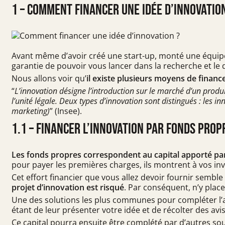
1 – Comment financer une idée d’innovatio
Avant même d’avoir créé une
start-up
, monté une équipe
garantie de pouvoir vous lancer dans la recherche et l
Nous allons voir qu’
il existe plusieurs moyens de financ
“
L’innovation désigne l’introduction sur le marché d’un pro
l’unité légale. Deux types d’innovation sont distingués : les i
marketing)
” (
Insee
).
1.1 – Financer l’innovation par fonds prop
Les fonds propres correspondent au capital apporté par l
pour payer les premières charges, ils montrent à vos in
Cet effort financier que vous allez devoir fournir semb
projet d’innovation est risqué
. Par conséquent, n’y plac
Une des solutions les plus communes pour compléter l’a
étant de leur présenter votre idée et de récolter des avis
Ce capital pourra ensuite être complété par d’autres so