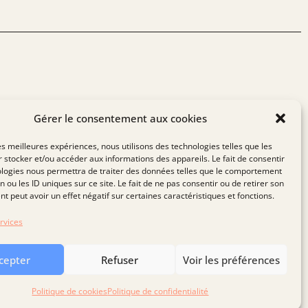
Gérer le consentement aux cookies
vec vous sur vos sujets de financement. N’hésitez pas à
les meilleures expériences, nous utilisons des technologies telles que les
 stocker et/ou accéder aux informations des appareils. Le fait de consentir
ologies nous permettra de traiter des données telles que le comportement
n ou les ID uniques sur ce site. Le fait de ne pas consentir ou de retirer son
 peut avoir un effet négatif sur certaines caractéristiques et fonctions.
rvices
cepter
Refuser
Voir les préférences
Politique de cookies
Politique de confidentialité
ntialité
Politique de cookies