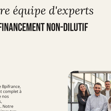
re équipe d'experts
financement non-dilutif
 Bpifrance,
nt complet à
e nos
s,
.. Notre