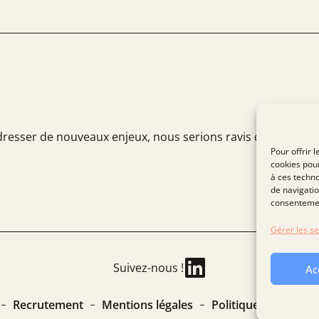
dresser de nouveaux enjeux, nous serions ravis d’échanger a
Pour offrir 
cookies pour
à ces techn
de navigatio
consentement
Gérer les se
Suivez-nous !
Ac
Recrutement
Mentions légales
Politique de confide