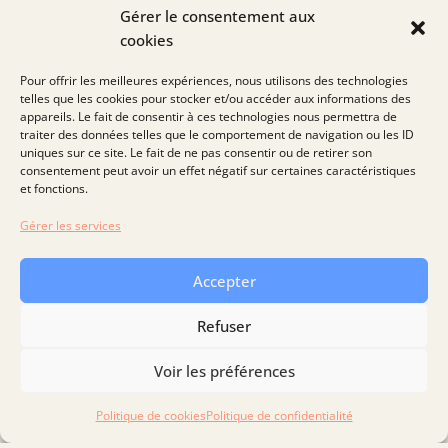
Gérer le consentement aux
cookies
Pour offrir les meilleures expériences, nous utilisons des technologies
telles que les cookies pour stocker et/ou accéder aux informations des
appareils. Le fait de consentir à ces technologies nous permettra de
traiter des données telles que le comportement de navigation ou les ID
uniques sur ce site. Le fait de ne pas consentir ou de retirer son
consentement peut avoir un effet négatif sur certaines caractéristiques
et fonctions.
Le crédit Impôt Recherche : une aide à la R&D pour
Gérer les services
améliorer l’innovation et la compétitivité de votre
entreprise
Accepter
Le Crédit Impôt Recherche ou CIR est une mesure
Refuser
d’aide publique aux entreprises. Elle permet de
soutenir les activités de Recherche & Développement
Voir les préférences
d’une entreprise
Politique de cookies
Politique de confidentialité
LIRE LA SUITE »