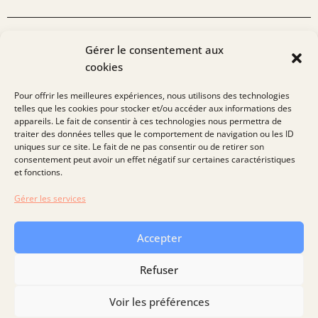
L'EXPERTISE
Gérer le consentement aux
cookies
de notre équipe
Pour offrir les meilleures expériences, nous utilisons des technologies
telles que les cookies pour stocker et/ou accéder aux informations des
Toujours curieux de découvrir de nouveaux projets et
appareils. Le fait de consentir à ces technologies nous permettra de
d’adresser de nouveaux enjeux, nous serions ravis d’échanger
traiter des données telles que le comportement de navigation ou les ID
avec vous sur vos sujets de financement. N’hésitez pas à nous
uniques sur ce site. Le fait de ne pas consentir ou de retirer son
contacter pour tout besoin !
consentement peut avoir un effet négatif sur certaines caractéristiques
et fonctions.
Gérer les services
Nous contacter
Accepter
Refuser
Suivez-nous !
Nous sommes neutre en CO²
Recrutement
Voir les préférences
Mentions légales
Politique de confidentialité