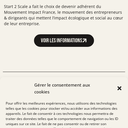
Start 2 Scale a fait le choix de devenir adhérent du
Mouvement Impact France, le mouvement des entrepreneurs
& dirigeants qui mettent l’impact écologique et social au cœur
de leur entreprise.
Voir les informations
L'EXPERTISE
Gérer le consentement aux
cookies
de notre équipe
Pour offrir les meilleures expériences, nous utilisons des technologies
telles que les cookies pour stocker et/ou accéder aux informations des
Toujours curieux de découvrir de nouveaux projets et
appareils. Le fait de consentir à ces technologies nous permettra de
d’adresser de nouveaux enjeux, nous serions ravis d’échanger
traiter des données telles que le comportement de navigation ou les ID
avec vous sur vos sujets de financement. N’hésitez pas à nous
uniques sur ce site. Le fait de ne pas consentir ou de retirer son