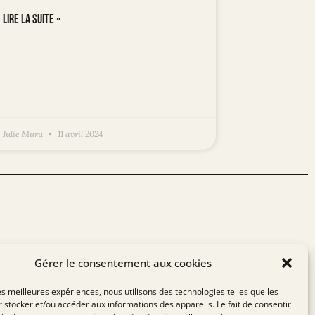
LIRE LA SUITE »
Julie Muru
11 avril 2024
Gérer le consentement aux cookies
vec vous sur vos sujets de financement. N’hésitez pas à
les meilleures expériences, nous utilisons des technologies telles que les
 stocker et/ou accéder aux informations des appareils. Le fait de consentir