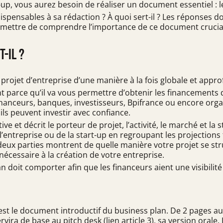
-up, vous aurez besoin de réaliser un document essentiel : l
ispensables à sa rédaction ? À quoi sert-il ? Les réponses d
ermettre de comprendre l’importance de ce document crucial
t-il ?
projet d’entreprise d’une manière à la fois globale et appro
nt parce qu’il va vous permettre d’obtenir les
financements
d
 financeurs, banques, investisseurs, Bpifrance ou encore org
ils peuvent investir avec confiance.
tive et décrit le porteur de projet, l’activité, le marché et 
de l’entreprise ou de la start-up en regroupant les projection
deux parties montrent de quelle manière votre projet se stru
écessaire à la création de votre entreprise.
 doit comporter afin que les financeurs aient une visibilité 
t le document introductif du business plan. De 2 pages au m
ervira de base au pitch desk (lien article 3), sa version oral