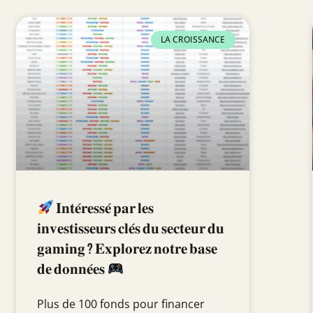
LA CROISSANCE
𝐈𝐧𝐭𝐞́𝐫𝐞𝐬𝐬𝐞́ 𝐩𝐚𝐫 𝐥𝐞𝐬
𝐢𝐧𝐯𝐞𝐬𝐭𝐢𝐬𝐬𝐞𝐮𝐫𝐬 𝐜𝐥𝐞́𝐬 𝐝𝐮 𝐬𝐞𝐜𝐭𝐞𝐮𝐫 𝐝𝐮
𝐠𝐚𝐦𝐢𝐧𝐠 ? 𝐄𝐱𝐩𝐥𝐨𝐫𝐞𝐳 𝐧𝐨𝐭𝐫𝐞 𝐛𝐚𝐬𝐞
𝐝𝐞 𝐝𝐨𝐧𝐧𝐞́𝐞𝐬
Plus de 100 fonds pour financer