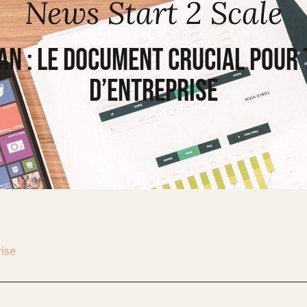
News Start 2 Scale
an : le document crucial pour
d’entreprise
rise