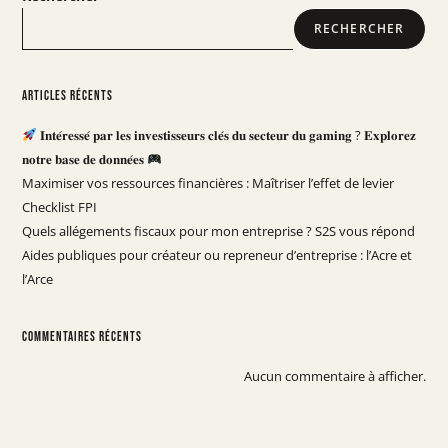
RECHERCHER
Articles récents
𝐈𝐧𝐭𝐞́𝐫𝐞𝐬𝐬𝐞́ 𝐩𝐚𝐫 𝐥𝐞𝐬 𝐢𝐧𝐯𝐞𝐬𝐭𝐢𝐬𝐬𝐞𝐮𝐫𝐬 𝐜𝐥𝐞́𝐬 𝐝𝐮 𝐬𝐞𝐜𝐭𝐞𝐮𝐫 𝐝𝐮 𝐠𝐚𝐦𝐢𝐧𝐠 ? 𝐄𝐱𝐩𝐥𝐨𝐫𝐞𝐳
𝐧𝐨𝐭𝐫𝐞 𝐛𝐚𝐬𝐞 𝐝𝐞 𝐝𝐨𝐧𝐧𝐞́𝐞𝐬
Maximiser vos ressources financières : Maîtriser l’effet de levier
Checklist FPI
Quels allégements fiscaux pour mon entreprise ? S2S vous répond
Aides publiques pour créateur ou repreneur d’entreprise : l’Acre et
l’Arce
Commentaires récents
Aucun commentaire à afficher.