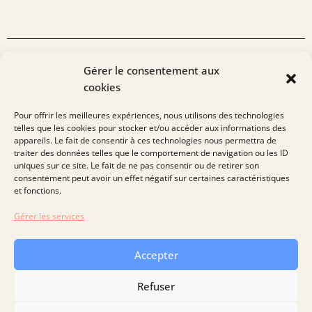
L'EXPERTISE
Gérer le consentement aux
cookies
de notre équipe
Pour offrir les meilleures expériences, nous utilisons des technologies
telles que les cookies pour stocker et/ou accéder aux informations des
Toujours curieux de découvrir de nouveaux projets et
appareils. Le fait de consentir à ces technologies nous permettra de
d’adresser de nouveaux enjeux, nous serions ravis d’échanger
traiter des données telles que le comportement de navigation ou les ID
avec vous sur vos sujets de financement. N’hésitez pas à nous
uniques sur ce site. Le fait de ne pas consentir ou de retirer son
contacter pour tout besoin !
consentement peut avoir un effet négatif sur certaines caractéristiques
et fonctions.
Gérer les services
Nous contacter
Accepter
Refuser
Suivez-nous !
Nous sommes neutre en CO²
Recrutement