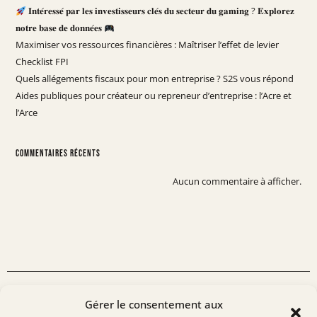
𝐈𝐧𝐭𝐞́𝐫𝐞𝐬𝐬𝐞́ 𝐩𝐚𝐫 𝐥𝐞𝐬 𝐢𝐧𝐯𝐞𝐬𝐭𝐢𝐬𝐬𝐞𝐮𝐫𝐬 𝐜𝐥𝐞́𝐬 𝐝𝐮 𝐬𝐞𝐜𝐭𝐞𝐮𝐫 𝐝𝐮 𝐠𝐚𝐦𝐢𝐧𝐠 ? 𝐄𝐱𝐩𝐥𝐨𝐫𝐞𝐳
𝐧𝐨𝐭𝐫𝐞 𝐛𝐚𝐬𝐞 𝐝𝐞 𝐝𝐨𝐧𝐧𝐞́𝐞𝐬
Maximiser vos ressources financières : Maîtriser l’effet de levier
Checklist FPI
Quels allégements fiscaux pour mon entreprise ? S2S vous répond
Aides publiques pour créateur ou repreneur d’entreprise : l’Acre et
l’Arce
Commentaires récents
Aucun commentaire à afficher.
L'EXPERTISE
Gérer le consentement aux