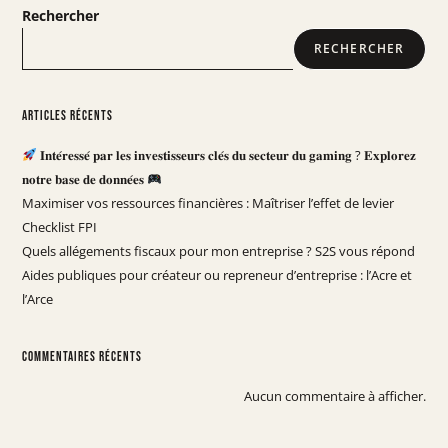
Rechercher
RECHERCHER
Articles récents
𝐈𝐧𝐭𝐞́𝐫𝐞𝐬𝐬𝐞́ 𝐩𝐚𝐫 𝐥𝐞𝐬 𝐢𝐧𝐯𝐞𝐬𝐭𝐢𝐬𝐬𝐞𝐮𝐫𝐬 𝐜𝐥𝐞́𝐬 𝐝𝐮 𝐬𝐞𝐜𝐭𝐞𝐮𝐫 𝐝𝐮 𝐠𝐚𝐦𝐢𝐧𝐠 ? 𝐄𝐱𝐩𝐥𝐨𝐫𝐞𝐳
𝐧𝐨𝐭𝐫𝐞 𝐛𝐚𝐬𝐞 𝐝𝐞 𝐝𝐨𝐧𝐧𝐞́𝐞𝐬
Maximiser vos ressources financières : Maîtriser l’effet de levier
Checklist FPI
Quels allégements fiscaux pour mon entreprise ? S2S vous répond
Aides publiques pour créateur ou repreneur d’entreprise : l’Acre et
l’Arce
Commentaires récents
Aucun commentaire à afficher.