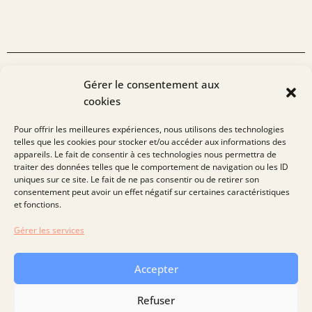
L'EXPERTISE
Gérer le consentement aux
cookies
de notre équipe
Pour offrir les meilleures expériences, nous utilisons des technologies
telles que les cookies pour stocker et/ou accéder aux informations des
Toujours curieux de découvrir de nouveaux projets et
appareils. Le fait de consentir à ces technologies nous permettra de
d’adresser de nouveaux enjeux, nous serions ravis d’échanger
traiter des données telles que le comportement de navigation ou les ID
avec vous sur vos sujets de financement. N’hésitez pas à nous
uniques sur ce site. Le fait de ne pas consentir ou de retirer son
contacter pour tout besoin !
consentement peut avoir un effet négatif sur certaines caractéristiques
et fonctions.
Gérer les services
Nous contacter
Accepter
Refuser
Suivez-nous !