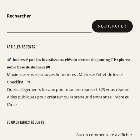
Rechercher
RECHERCHER
Articles récents
𝐈𝐧𝐭𝐞́𝐫𝐞𝐬𝐬𝐞́ 𝐩𝐚𝐫 𝐥𝐞𝐬 𝐢𝐧𝐯𝐞𝐬𝐭𝐢𝐬𝐬𝐞𝐮𝐫𝐬 𝐜𝐥𝐞́𝐬 𝐝𝐮 𝐬𝐞𝐜𝐭𝐞𝐮𝐫 𝐝𝐮 𝐠𝐚𝐦𝐢𝐧𝐠 ? 𝐄𝐱𝐩𝐥𝐨𝐫𝐞𝐳
𝐧𝐨𝐭𝐫𝐞 𝐛𝐚𝐬𝐞 𝐝𝐞 𝐝𝐨𝐧𝐧𝐞́𝐞𝐬
Maximiser vos ressources financières : Maîtriser l’effet de levier
Checklist FPI
Quels allégements fiscaux pour mon entreprise ? S2S vous répond
Aides publiques pour créateur ou repreneur d’entreprise : l’Acre et
l’Arce
Commentaires récents
Aucun commentaire à afficher.