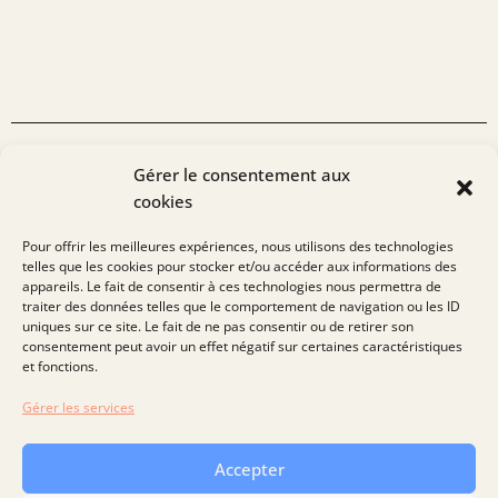
L'EXPERTISE
Gérer le consentement aux
cookies
de notre équipe
Pour offrir les meilleures expériences, nous utilisons des technologies
telles que les cookies pour stocker et/ou accéder aux informations des
Toujours curieux de découvrir de nouveaux projets et
appareils. Le fait de consentir à ces technologies nous permettra de
d’adresser de nouveaux enjeux, nous serions ravis d’échanger
traiter des données telles que le comportement de navigation ou les ID
avec vous sur vos sujets de financement. N’hésitez pas à nous
uniques sur ce site. Le fait de ne pas consentir ou de retirer son
contacter pour tout besoin !
consentement peut avoir un effet négatif sur certaines caractéristiques
et fonctions.
Gérer les services
Nous contacter
Accepter